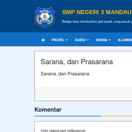
SMP NEGERI 3 MANDAU
Belajar bisa membuatmu jadi sosok yang penuh p
PROFIL
GURU
SISWA
ALUMNI
Sarana, dan Prasarana
Sarana, dan Prasarana
Komentar
Izin mencari referensi