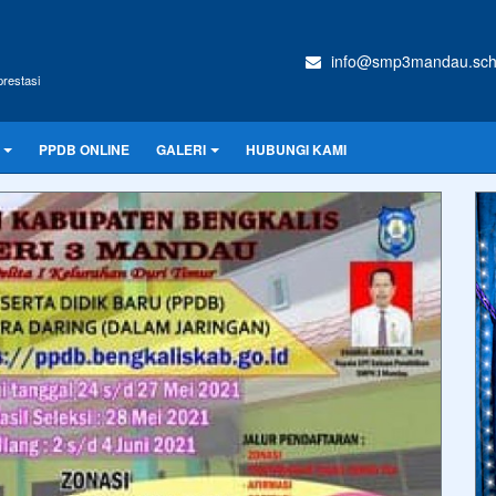
info@smp3mandau.sch
restasi
PPDB ONLINE
GALERI
HUBUNGI KAMI